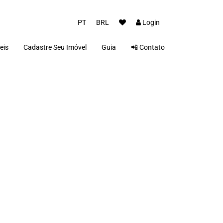
PT
BRL
Login
eis
Cadastre Seu Imóvel
Guia
📲 Contato