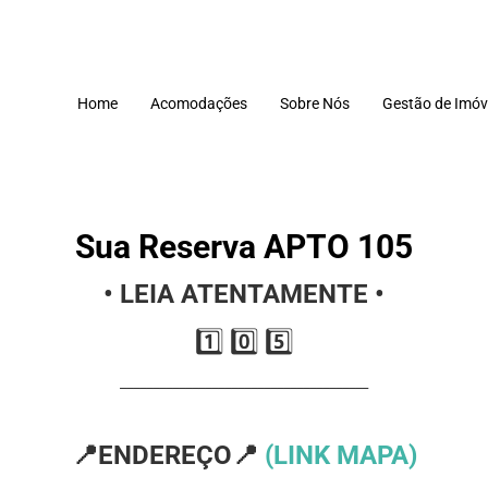
Home
Acomodações
Sobre Nós
Gestão de Imóv
Sua Reserva APTO 105
•⁠
LEIA ATENTAMENTE •⁠
1️⃣ 0️⃣ 5️⃣
______________________________________
📍
ENDEREÇO
📍
(LINK MAPA)