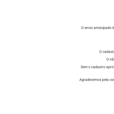
O envio antecipado é
O cadastr
O nã
Sem o cadastro aprov
Agradecemos pela com