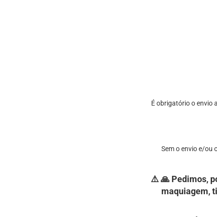
É obrigatório o envio
Sem o envio e/ou 
⚠️ 🙏 Pedimos, p
maquiagem, ti