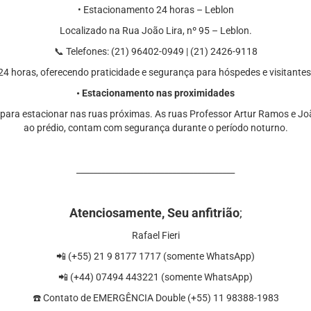
• Estacionamento 24 horas – Leblon
Localizado na Rua João Lira, nº 95 – Leblon.
📞 Telefones: (21) 96402-0949 | (21) 2426-9118
4 horas, oferecendo praticidade e segurança para hóspedes e visitantes
• Estacionamento nas proximidades
para estacionar nas ruas próximas. As ruas Professor Artur Ramos e Jo
ao prédio, contam com segurança durante o período noturno.
______________________________________
Atenciosamente, Seu anfitrião
;
Rafael Fieri
📲 (+55) 21 9 8177 1717 (somente WhatsApp)
📲 (+44) 07494 443221 (somente WhatsApp)
☎️⁠ ⁠Contato de EMERGÊNCIA Double (+55) 11 98388-1983