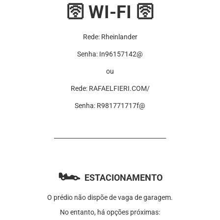
🛜 WI-FI 🛜
Rede: Rheinlander
Senha: In96157142@
ou
Rede: RAFAELFIERI.COM/
Senha: R981771717f@
______________________________________
🏎️
ESTACIONAMENTO
O prédio não dispõe de vaga de garagem.
No entanto, há opções próximas: