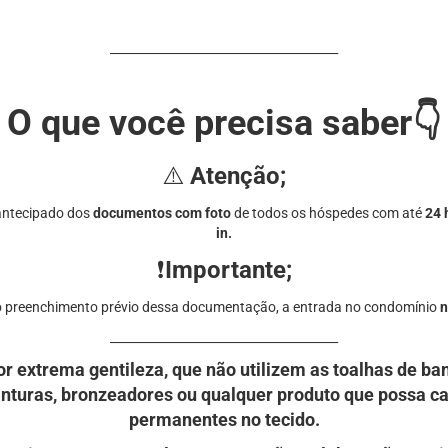
______________________________________
O que você precisa saber👇
⚠️
Atenção;
 antecipado dos
documentos com foto
de todos os
hóspedes com até
24 
in.
❗
Importante;
o preenchimento prévio dessa documentação, a entrada no condomínio
n
______________________________________
or extrema gentileza, que não utilizem as toalhas de b
nturas, bronzeadores ou qualquer produto que possa 
permanentes no tecido.