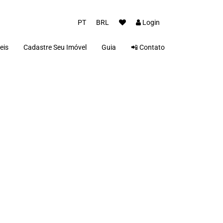
PT
BRL
Login
eis
Cadastre Seu Imóvel
Guia
📲 Contato