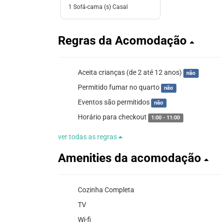
1 Sofá-cama (s) Casal
Regras da Acomodação
Aceita crianças (de 2 até 12 anos)
não
Permitido fumar no quarto
não
Eventos são permitidos
não
Horário para checkout
1:00 - 11:00
ver todas as regras
Amenities da acomodação
Cozinha Completa
TV
Wi-fi