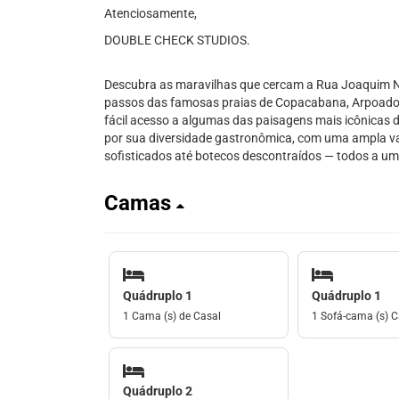
Atenciosamente,
DOUBLE CHECK STUDIOS.
Descubra as maravilhas que cercam a Rua Joaquim N
passos das famosas praias de Copacabana, Arpoador e
fácil acesso a algumas das paisagens mais icônicas d
por sua diversidade gastronômica, com uma ampla va
sofisticados até botecos descontraídos — todos a u
Camas
Quádruplo 1
Quádruplo 1
1 Cama (s) de Casal
1 Sofá-cama (s) C
Quádruplo 2