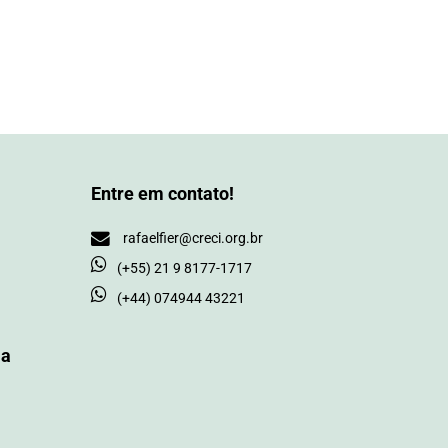
Entre em contato!
rafaelfier@creci.org.br
(+55) 21 9 8177-1717
(+44) 074944 43221
ia