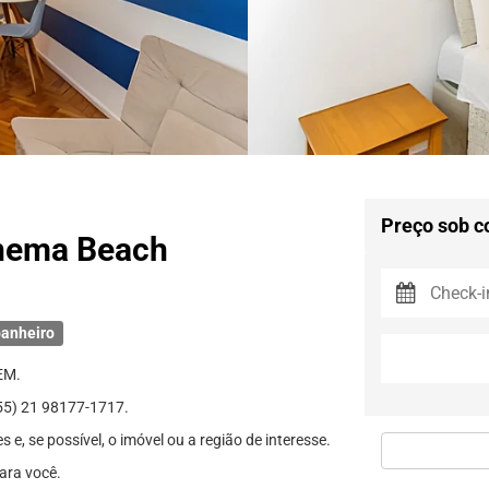
Preço sob c
anema Beach
anheiro
EM.
) 21 98177-1717.
e, se possível, o imóvel ou a região de interesse.
ara você.