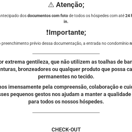
⚠️
Atenção;
 antecipado dos
documentos com foto
de todos os
hóspedes com até
24 
in.
❗
Importante;
o preenchimento prévio dessa documentação, a entrada no condomínio
n
______________________________________
or extrema gentileza, que não utilizem as toalhas de b
nturas, bronzeadores ou qualquer produto que possa 
permanentes no tecido.
os imensamente pela compreensão, colaboração e cui
sses pequenos gestos nos ajudam a manter a qualidad
para todos os nossos hóspedes.⁠
⁠______________________________________
CHECK-OUT