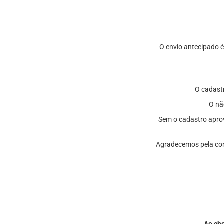
O envio antecipado é
O cadastr
O nã
Sem o cadastro aprov
Agradecemos pela com