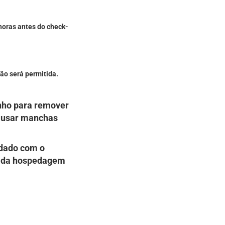
horas antes do check-
ão será permitida.
anho para remover
causar manchas
dado com o
e da hospedagem