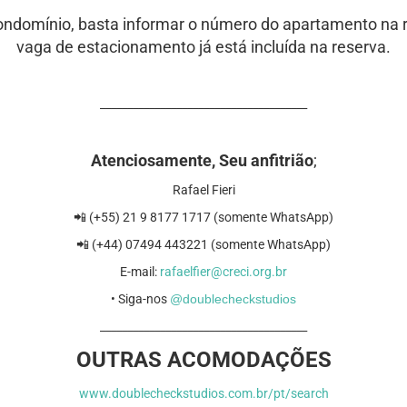
ondomínio, basta informar o número do apartamento na r
vaga de estacionamento já está incluída na reserva.
______________________________________
Atenciosamente, Seu anfitrião
;
Rafael Fieri
📲 (+55) 21 9 8177 1717 (somente WhatsApp)
📲 (+44) 07494 443221 (somente WhatsApp)
E-mail:
rafaelfier@creci.org.br
• Siga-nos
@doublecheckstudios
______________________________________
OUTRAS ACOMODAÇÕES
www.doublecheckstudios.com.br/pt/search