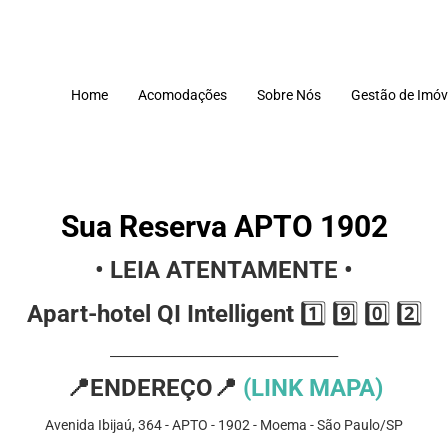
Home
Acomodações
Sobre Nós
Gestão de Imóv
Sua Reserva APTO 1902
•⁠
LEIA ATENTAMENTE •⁠
⁠Apart-hotel QI Intelligent
1️⃣ 9️⃣ 0️⃣ 2️⃣
______________________________________
📍
ENDEREÇO
📍
(LINK MAPA)
Avenida Ibijaú, 364 -
APTO
- 1902
- Moema - São Paulo/SP