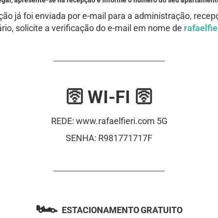
egar, apresente-se na recepção e informe o número do seu apartament
ção já foi enviada por e-mail para a administração, rece
io, solicite a verificação do e-mail em nome de
rafaelf
______________________________________
🛜 WI-FI 🛜
REDE: www.rafaelfieri.com 5G
SENHA: R981771717F
______________________________________
🏎️
ESTACIONAMENTO
GRATUITO