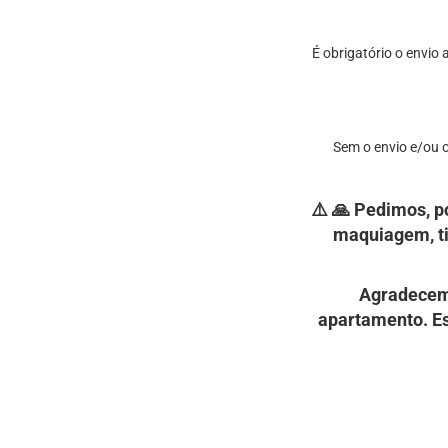
É obrigatório o envio
Sem o envio e/ou 
⚠️ 🙏 Pedimos, p
maquiagem, ti
Agradecem
apartamento. E