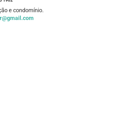
o 1902
pção e condomínio.
ier@gmail.com