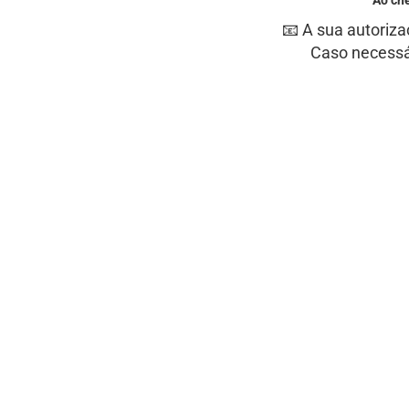
Ao ch
📧 A sua autoriza
Caso necessár