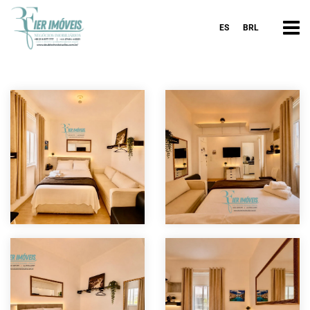
ES
BRL