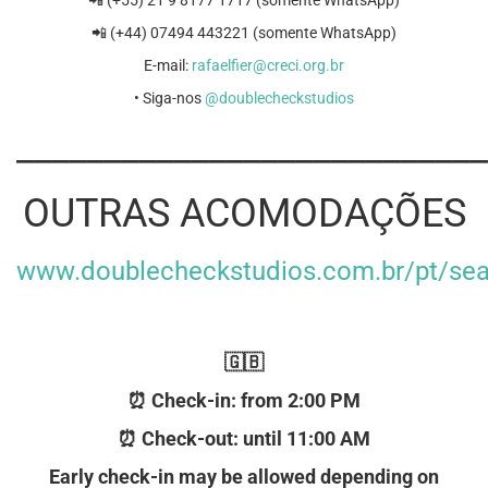
📲 (+55) 21 9 8177 1717 (somente WhatsApp)
📲 (+44) 07494 443221 (somente WhatsApp)
E-mail:
rafaelfier@creci.org.br
• Siga-nos
@doublecheckstudios
___________________________
OUTRAS ACOMODAÇÕES
www.doublecheckstudios.com.br/pt/sea
🇬🇧
⏰ Check-in:
from 2:00 PM
⏰ Check-out: until 11:00 AM
Early check-in may be allowed depending on