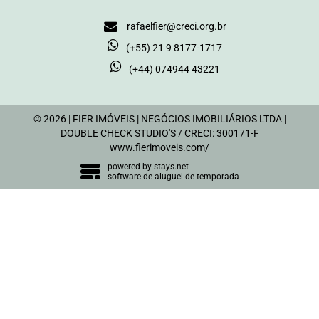
rafaelfier@creci.org.br
(+55) 21 9 8177-1717
(+44) 074944 43221
© 2026 | FIER IMÓVEIS | NEGÓCIOS IMOBILIÁRIOS LTDA |
DOUBLE CHECK STUDIO'S / CRECI: 300171-F
www.fierimoveis.com/
powered by
stays.net
software de aluguel de temporada