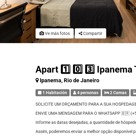
Ve más fotos
Compartir
Apart 1️⃣ 0️⃣ 3️⃣ Ipanem
Ipanema, Rio de Janeiro
1 Habitación
4 personas
2 Camas
SOLICITE UM ORÇAMENTO PARA A SUA HOSPEDAG
ENVIE UMA MENSAGEM PARA O WHATSAPP 🇧🇷 (+55
Informe as datas desejadas, a quantidade de hóspedes 
Assim, poderemos enviar a melhor opção disponível p