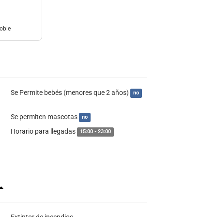
oble
Se Permite bebés (menores que 2 años)
no
Se permiten mascotas
no
Horario para llegadas
15:00 - 23:00
Extintor de incendios