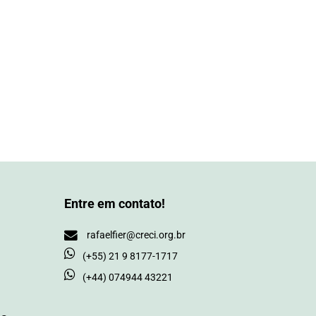
Entre em contato!
rafaelfier@creci.org.br
(+55) 21 9 8177-1717
(+44) 074944 43221