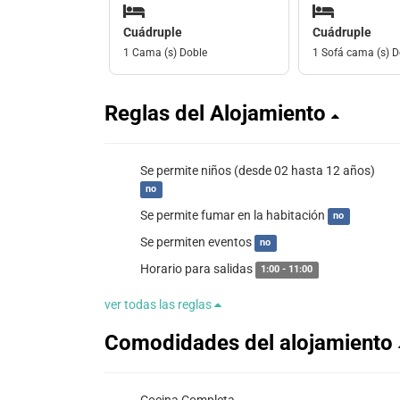
Cuádruple
Cuádruple
1 Cama (s) Doble
1 Sofá cama (s) D
Reglas del Alojamiento
Se permite niños (desde 02 hasta 12 años)
no
Se permite fumar en la habitación
no
Se permiten eventos
no
Horario para salidas
1:00 - 11:00
ver todas las reglas
Comodidades del alojamiento
Cocina Completa