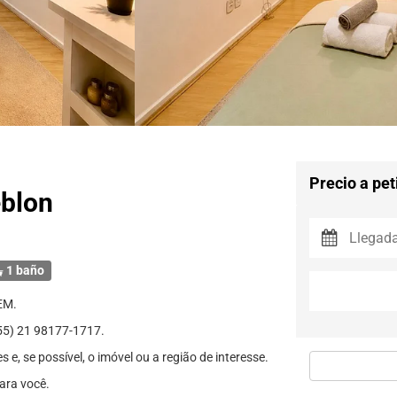
Precio a pet
eblon
1 baño
EM.
) 21 98177-1717.
e, se possível, o imóvel ou a região de interesse.
ara você.