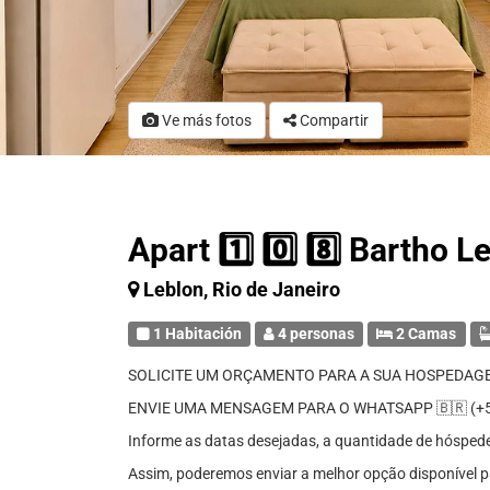
Ve más fotos
Compartir
Apart 1️⃣ 0️⃣ 8️⃣ Bartho L
Leblon, Rio de Janeiro
1 Habitación
4 personas
2 Camas
SOLICITE UM ORÇAMENTO PARA A SUA HOSPEDAG
ENVIE UMA MENSAGEM PARA O WHATSAPP 🇧🇷 (+55
Informe as datas desejadas, a quantidade de hóspedes 
Assim, poderemos enviar a melhor opção disponível p