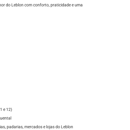
hor do Leblon com conforto, praticidade e uma
1 e 12)
Quental
ias, padarias, mercados e lojas do Leblon