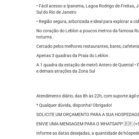
• Fácil acesso a Ipanema, Lagoa Rodrigo de Freitas, 
Sul do Rio de Janeiro
• Região segura, arborizada e ideal para explorar a ci
No coração do Leblon a poucos metros da famosa Rua 
noturna .
Cercado pelos melhores restaurantes, bares, cafeterias
Apenas 3 quadras da Praia do Leblon .
A 1 quadra da estação de metrô Antero de Quental • 
e demais atrações da Zona Sul
Atendimento diário, das 8h às 22h, com suporte ágil 
* Qualquer dúvida, disponha! Obrigado!
SOLICITE UM ORÇAMENTO PARA A SUA HOSPEDAG
ENVIE UMA MENSAGEM PARA O WHATSAPP 🇧🇷 (+55
Informe as datas desejadas, a quantidade de hóspedes 