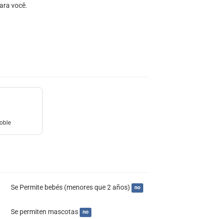
ara você.
oble
Se Permite bebés (menores que 2 años)
no
Se permiten mascotas
no