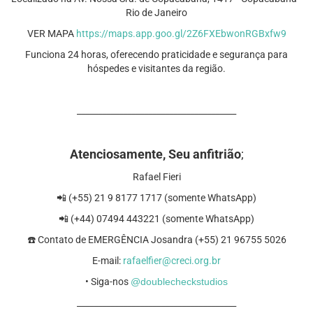
Rio de Janeiro
VER MAPA
https://maps.app.goo.gl/2Z6FXEbwonRGBxfw9
Funciona 24 horas, oferecendo praticidade e segurança para
hóspedes e visitantes da região.
______________________________________
Atenciosamente, Seu anfitrião
;
Rafael Fieri
📲 (+55) 21 9 8177 1717 (somente WhatsApp)
📲 (+44) 07494 443221 (somente WhatsApp)
☎️⁠ ⁠Contato de EMERGÊNCIA Josandra (+55) 21 96755 5026
E-mail:
rafaelfier@creci.org.br
• Siga-nos
@doublecheckstudios
______________________________________