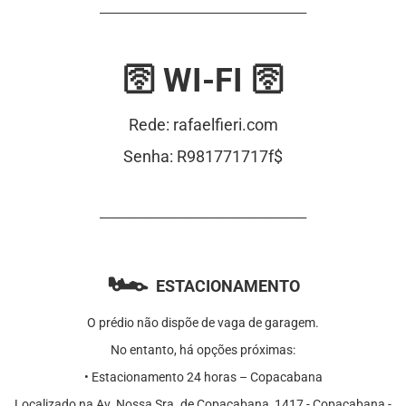
______________________________________
🛜 WI-FI 🛜
Rede: rafaelfieri.com
Senha: R981771717f$
______________________________________
🏎️
ESTACIONAMENTO
O prédio não dispõe de vaga de garagem.
No entanto, há opções próximas:
• Estacionamento 24 horas – Copacabana
Localizado na Av. Nossa Sra. de Copacabana, 1417 - Copacabana -