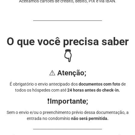
Aceitamos cartões de crédito, débito, PIX e via IBAN.
______________________________________
O que você precisa saber
👇
⚠️
Atenção;
É obrigatório o envio antecipado dos
documentos com foto
de
todos os
hóspedes com até
24 horas antes do check-in.
❗
Importante;
Sem o envio e/ou o preenchimento prévio dessa documentação, a
entrada no condomínio
não será permitida.
______________________________________