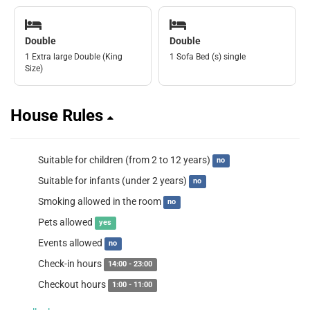
Double
Double
1 Extra large Double (King
1 Sofa Bed (s) single
Size)
House Rules
Suitable for children (from 2 to 12 years)
no
Suitable for infants (under 2 years)
no
Smoking allowed in the room
no
Pets allowed
yes
Events allowed
no
Check-in hours
14:00 - 23:00
Checkout hours
1:00 - 11:00