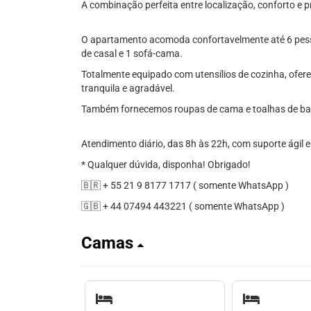
A combinação perfeita entre localização, conforto e p
O apartamento acomoda confortavelmente até 6 pess
de casal e 1 sofá-cama.
Totalmente equipado com utensílios de cozinha, ofer
tranquila e agradável.
Também fornecemos roupas de cama e toalhas de b
Atendimento diário, das 8h às 22h, com suporte ágil 
* Qualquer dúvida, disponha! Obrigado!
🇧🇷 + 55 21 9 8177 1717 ( somente WhatsApp )
🇬🇧 + 44 07494 443221 ( somente WhatsApp )
Camas