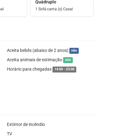
Quádruplo
sal
1 Sofá-cama (s) Casal
Aceita bebês (abaixo de 2 anos)
não
Aceita animais de estimação
sim
Horário para chegadas
14:00 - 23:00
Extintor de incêndio
TV