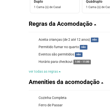
Duplo
Quádruplo
1 Cama (s) de Casal
1 Cama (s) de Ca
Regras da Acomodação
Aceita crianças (de 2 até 12 anos)
não
Permitido fumar no quarto
não
Eventos são permitidos
não
Horário para checkout
1:00 - 11:00
ver todas as regras
Amenities da acomodação
Cozinha Completa
Ferro de Passar