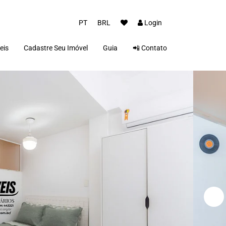
PT
BRL
Login
eis
Cadastre Seu Imóvel
Guia
📲 Contato